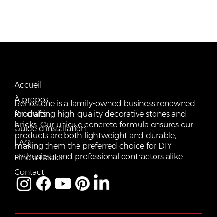
CONTACT US
QUICK LINKS
Email:
Accueil
vente@renostone.com
À propos
Renostone is a family-owned business renowned
Phone:
(819) 775-3179
Produits
for crafting high-quality decorative stones and
bricks. Our unique concrete formula ensures our
FAX:
Guide d'installation
(819) 775-3827
products are both lightweight and durable,
FAQ
making them the preferred choice for DIY
Address:
601 Rue Auguste Mondoux, Gatineau, QC J9J
3K2, Canada
enthusiasts and professional contractors alike.
Find a Dealer
Contact