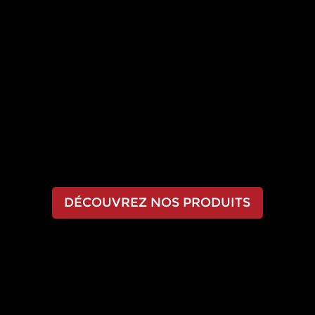
Renostone s’est imposée comme une référence
dans la région. Nous sommes reconnus pour la
fabrication de pierres et briques décoratives de
grande qualité, apportant beauté et robustesse à
n’importe quel projet.
Entreprise familiale, nous nous engageons à fournir
des produits d’exception et un service client
personnalisé, en veillant à ce que chaque client se
sente intégré à notre grande famille.
DÉCOUVREZ NOS PRODUITS