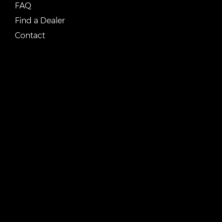
FAQ
Find a Dealer
Contact
CONTACTEZ-NOUS
Courriel :
vente@renostone.com
Téléphone :
(819) 775-3179
FAX :
(819) 775-3827
Adresse :
601 Rue Auguste Mondoux, Gatineau,
QC J9J 3K2, Canada