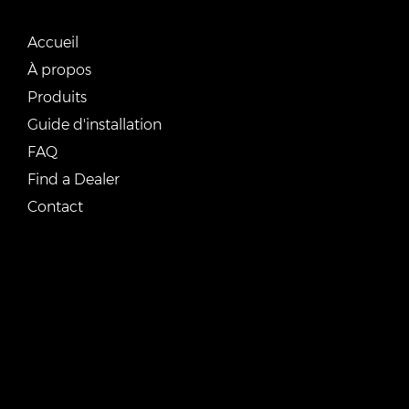
LIENS RAPIDES
Accueil
À propos
Produits
Guide d'installation
FAQ
Find a Dealer
Contact
CONTACTEZ-NOUS
Courriel :
vente@renostone.com
Téléphone :
(819) 775-3179